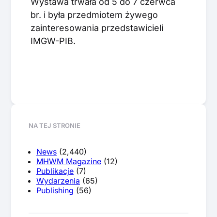
Wystawa trwała od 5 do 7 czerwca
br. i była przedmiotem żywego
zainteresowania przedstawicieli
IMGW-PIB.
NA TEJ STRONIE
News
(2,440)
MHWM Magazine
(12)
Publikacje
(7)
Wydarzenia
(65)
Publishing
(56)