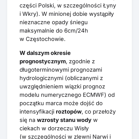
części Polski, w szczególności Łyny
i Wkry). W minionej dobie wystąpiły
nieznaczne opady śniegu
maksymalnie do 6cm/24h
w Częstochowie.
W dalszym okresie
prognostycznym
, zgodnie z
długoterminowymi prognozami
hydrologicznymi (obliczanymi z
uwzględnieniem wiązki prognoz
modelu numerycznego ECMWF) od
początku marca może dojść do
intensyfikacji
roztopów
, co przełoży
się na
wzrosty stanu wody
w
ciekach w dorzeczu Wisły
(w szczególności w zlewni Narwi i