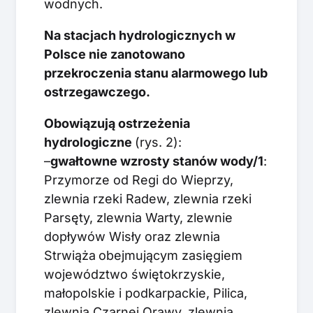
wodnych.
Na stacjach hydrologicznych w
Polsce nie zanotowano
przekroczenia stanu alarmowego lub
ostrzegawczego.
Obowiązują ostrzeżenia
hydrologiczne
(rys. 2):
–
gwałtowne wzrosty stanów wody/1
:
Przymorze od Regi do Wieprzy,
zlewnia rzeki Radew, zlewnia rzeki
Parsęty, zlewnia Warty, zlewnie
dopływów Wisły oraz zlewnia
Strwiąża
obejmującym zasięgiem
województwo świętokrzyskie,
małopolskie i podkarpackie, Pilica,
zlewnia Czarnej Orawy, zlewnia