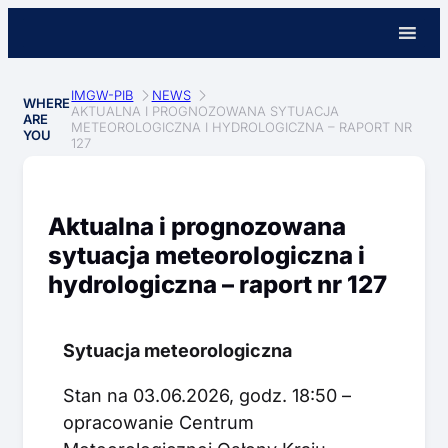
IMGW-PIB
NEWS
WHERE
AKTUALNA I PROGNOZOWANA SYTUACJA
ARE
METEOROLOGICZNA I HYDROLOGICZNA – RAPORT NR
YOU
127
Aktualna i prognozowana
sytuacja meteorologiczna i
hydrologiczna – raport nr 127
Sytuacja meteorologiczna
Stan na 03.06.2026, godz. 18:50 –
opracowanie Centrum