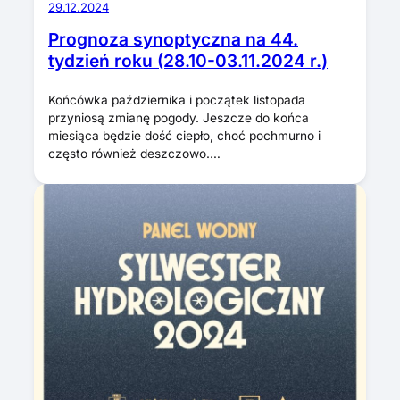
29.12.2024
Prognoza synoptyczna na 44.
tydzień roku (28.10-03.11.2024 r.)
Końcówka października i początek listopada
przyniosą zmianę pogody. Jeszcze do końca
miesiąca będzie dość ciepło, choć pochmurno i
często również deszczowo.…