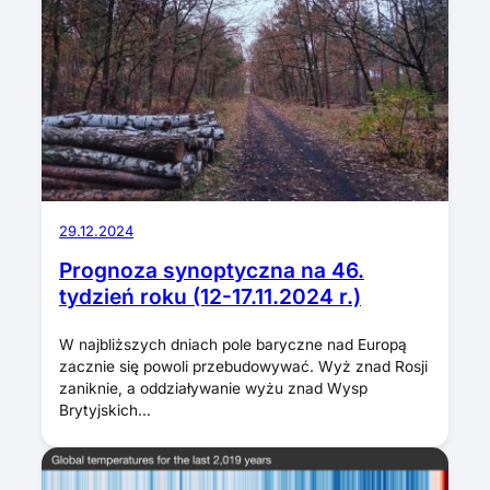
29.12.2024
Prognoza synoptyczna na 46.
tydzień roku (12-17.11.2024 r.)
W najbliższych dniach pole baryczne nad Europą
zacznie się powoli przebudowywać. Wyż znad Rosji
zaniknie, a oddziaływanie wyżu znad Wysp
Brytyjskich…