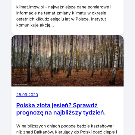
klimat.imgw.pl – najważniejsze dane pomiarowe i
informacje na temat zmiany klimatu w okresie
ostatnich kilkudziesięciu lat w Polsce. Instytut
komunikuje akcję…
28.09.2020
Polska złota jesień? Sprawdź
prognozę na najbliższy tydzień.
W najbliższych dniach pogodę będzie kształtował
niż znad Bałkanów, kierujący do Polski dość ciepłe i