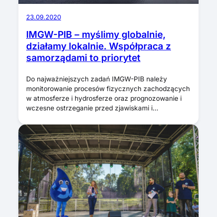
23.09.2020
IMGW-PIB – myślimy globalnie,
działamy lokalnie. Współpraca z
samorządami to priorytet
Do najważniejszych zadań IMGW-PIB należy
monitorowanie procesów fizycznych zachodzących
w atmosferze i hydrosferze oraz prognozowanie i
wczesne ostrzeganie przed zjawiskami i…