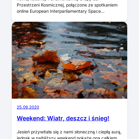
Przestrzeni Kosmicznej, połączone ze spotkaniem
online European Interparliamentary Space…
25.09.2020
Weekend: Wiatr, deszcz i śnieg!
Jesień przywitała się z nami słoneczną i ciepłą aurą,
jednak w najbliższy weekend pokaże ona całkiem