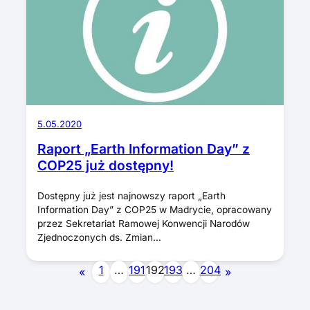
5.05.2020
Raport „Earth Information Day” z
COP25 już dostępny!
Dostępny już jest najnowszy raport „Earth
Information Day” z COP25 w Madrycie, opracowany
przez Sekretariat Ramowej Konwencji Narodów
Zjednoczonych ds. Zmian…
1
…
191
192
193
…
204
«
»