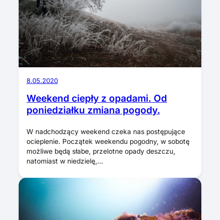
8.05.2020
Weekend ciepły z opadami. Od
poniedziałku zmiana pogody.
W nadchodzący weekend czeka nas postępujące
ocieplenie. Początek weekendu pogodny, w sobotę
możliwe będą słabe, przelotne opady deszczu,
natomiast w niedzielę,…