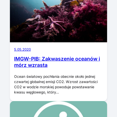
5.05.2020
IMGW-PIB: Zakwaszenie oceanów i
mórz wzrasta
Ocean światowy pochłania obecnie około jednej
czwartej globalnej emisji CO2. Wzrost zawartości
CO2 w wodzie morskiej powoduje powstawanie
kwasu węglowego, który…