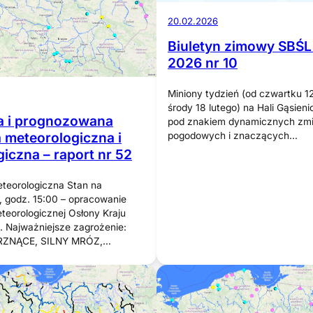
20.02.2026
Biuletyn zimowy SBŚL
2026 nr 10
Miniony tydzień (od czwartku 12
środy 18 lutego) na Hali Gąsieni
a i prognozowana
pod znakiem dynamicznych zm
a meteorologiczna i
pogodowych i znaczących…
iczna – raport nr 52
teorologiczna Stan na
 godz. 15:00 – opracowanie
eorologicznej Osłony Kraju
 Najważniejsze zagrożenie:
ZNĄCE, SILNY MRÓZ,…