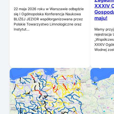
XXXIV O
22 maja 2026 roku w Warszawie odbędzie
Gospoda
się I Ogólnopolska Konferencja Naukowa
maju!
BLIŻEJ JEZIOR współorganizowana przez
Polskie Towarzystwo Limnologiczne oraz
Mamy przyj
Instytut…
rejestracja
„Współczesn
XXXIV Ogól
Wodnej zos