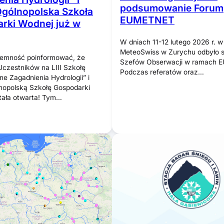
podsumowanie Forum
gólnopolska Szkoła
EUMETNET
rki Wodnej już w
W dniach 11-12 lutego 2026 r. w
MeteoSwiss w Zurychu odbyło s
emność poinformować, że
Szefów Obserwacji w ramach 
 Uczestników na LIII Szkołę
Podczas referatów oraz…
e Zagadnienia Hydrologii” i
nopolską Szkołę Gospodarki
tała otwarta! Tym…