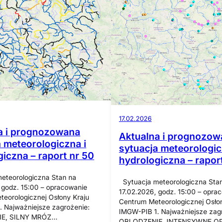
17.02.2026
a i prognozowana
Aktualna i prognozow
a meteorologiczna i
sytuacja meteorologic
iczna – raport nr 50
hydrologiczna – rapor
eteorologiczna Stan na
Sytuacja meteorologiczna Sta
 godz. 15:00 – opracowanie
17.02.2026, godz. 15:00 – opra
eorologicznej Osłony Kraju
Centrum Meteorologicznej Osło
 Najważniejsze zagrożenie:
IMGW-PIB 1. Najważniejsze zag
E, SILNY MRÓZ…
OBLODZENIE, INTENSYWNE O