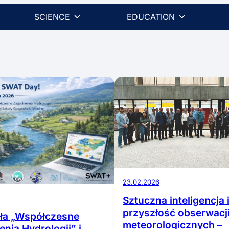
SCIENCE
EDUCATION
23.02.2026
Sztuczna inteligencja 
przyszłość obserwacj
koła „Współczesne
meteorologicznych –
nia Hydrologii” i