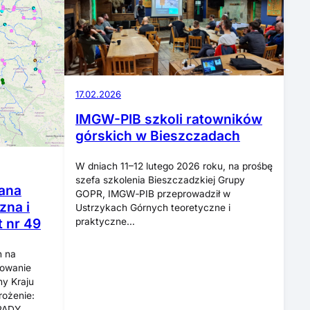
17.02.2026
IMGW-PIB szkoli ratowników
górskich w Bieszczadach
W dniach 11–12 lutego 2026 roku, na prośbę
szefa szkolenia Bieszczadzkiej Grupy
ana
GOPR, IMGW‑PIB przeprowadził w
zna i
Ustrzykach Górnych teoretyczne i
t nr 49
praktyczne…
n na
cowanie
ny Kraju
rożenie:
PADY…