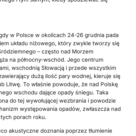
dy w Polsce w okolicach 24-26 grudnia pada
em układu niżowego, który zwykle tworzy się
Śródziemnego – często nad Morzem
podąża na północny-wschód. Jego centrum
ami, wschodnią Słowacją i przede wszystkim
zawierający dużą ilość pary wodnej, kieruje się
lub Litwę. To właśnie powoduje, że nad Polskę
cnego wschodu dające opady śniegu. Taka
bna do tej wywołującej wezbrania i powodzie
echanizm występowania opadów, zwłaszcza nad
 tych porach roku.
eco akustyczne doznania poprzez tłumienie