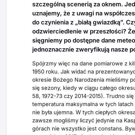
szczególną scenerią za oknem. Jed
uznajemy, że z uwagi na współczes
do czynienia z „białą gwiazdką”. C
odzwierciedlenie w przeszłości? Że
sięgniemy po dostępne dane meteor
jednoznacznie zweryfikują nasze p
Spójrzmy więc na dane pomiarowe z kil
1950 roku. Jak widać na prezentowanyc
okresie Bożego Narodzenia mieliśmy 
się sezony, kiedy w ciągu całego okresu
58, 1972-73 czy 2014-2015). Trudno si
temperatura maksymalna w tych latach pr
nie była ujemna. W tych ciepłych okr
zawsze mogliśmy liczyć jedynie na Ka
górach nie wszystko jest constans. By