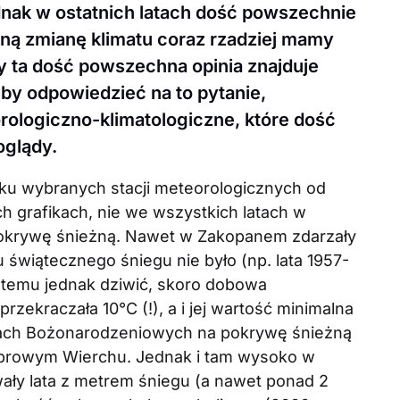
nak w ostatnich latach dość powszechnie
ną zmianę klimatu coraz rzadziej mamy
zy ta dość powszechna opinia znajduje
by odpowiedzieć na to pytanie,
ologiczno-klimatologiczne, które dość
oglądy.
ku wybranych stacji meteorologicznych od
h grafikach, nie we wszystkich latach w
pokrywę śnieżną. Nawet w Zakopanem zdarzały
 świątecznego śniegu nie było (np. lata 1957-
ę temu jednak dziwić, skoro dobowa
zekraczała 10°C (!), a i jej wartość minimalna
esach Bożonarodzeniowych na pokrywę śnieżną
sprowym Wierchu. Jednak i tam wysoko w
wały lata z metrem śniegu (a nawet ponad 2