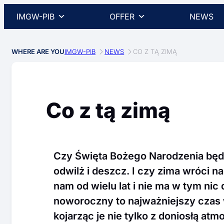
IMGW-PIB
OFFER
NEWS
WHERE ARE YOU
IMGW-PIB
NEWS
CO Z TĄ ZIMĄ
Co z tą zimą
Czy Święta Bożego Narodzenia będ
odwilż i deszcz. I czy zima wróci n
nam od wielu lat i nie ma w tym nic
noworoczny to najważniejszy czas 
kojarząc je nie tylko z doniosłą at