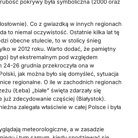
dy grubość pokrywy była symboliczna (2000 oraz
 dosłownie). Co z gwiazdką w innych regionach
 to niemal oczywistość. Ostatnie kilka lat tę
dzi obecne stulecie, to w stolicy śnieg
ylko w 2012 roku. Warto dodać, że pamiętny
ego) był ekstremalnym pod względem
h 24-26 grudnia przekroczyła ona w
lski, jak można było się domyśleć, sytuacja
żnice regionalne. O ile w zachodnich regionach
eżu (Łeba) „białe” święta zdarzały się
e już zdecydowanie częściej (Białystok).
eżna zalegała właściwie w całej Polsce i była
yglądają meteorologiczne, a w zasadzie
iegu i tym samym, kiedy spodziewać się