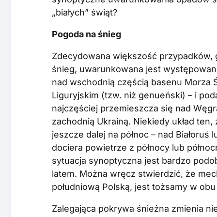
„białych” świąt?
Pogoda na śnieg
Zdecydowana większość przypadków, g
śnieg, uwarunkowana jest występowani
nad wschodnią częścią basenu Morza 
Liguryjskim (tzw. niż genueński) – i 
najczęściej przemieszcza się nad Węgr
zachodnią Ukrainą. Niekiedy układ ten, 
jeszcze dalej na północ – nad Białoruś 
dociera powietrze z północy lub półno
sytuacja synoptyczna jest bardzo podo
latem. Można wręcz stwierdzić, że m
południową Polską, jest tożsamy w obu
Zalegająca pokrywa śnieżna zmienia ni