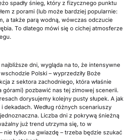
żo spadły śnieg, który z fizycznego punktu
em z porami (lub może bardziej popularnie:
m, a także parą wodną, wówczas odczucie
głębia. To dlatego mówi się o cichej atmosferze
egu.
 najbliższe dni, wygląda na to, że intensywne
 wschodzie Polski – wyprzedziły Boże
kcja z sektora zachodniego, która właśnie
 górami) pozbawić nas tej zimowej scenerii.
sach dorysujemy kolejny pusty słupek. A jak
h i dekadach. Według różnych scenariuszy
 jednoznaczna. Liczba dni z pokrywą śnieżną
ażalny już trend utrzyma się, to w
 – nie tylko na gwiazdę – trzeba będzie szukać