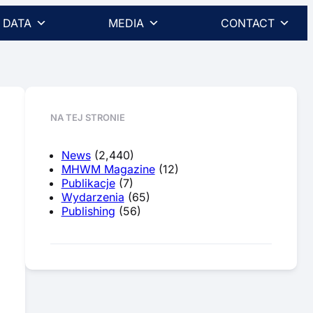
DATA
MEDIA
CONTACT
NA TEJ STRONIE
News
(2,440)
MHWM Magazine
(12)
Publikacje
(7)
Wydarzenia
(65)
Publishing
(56)