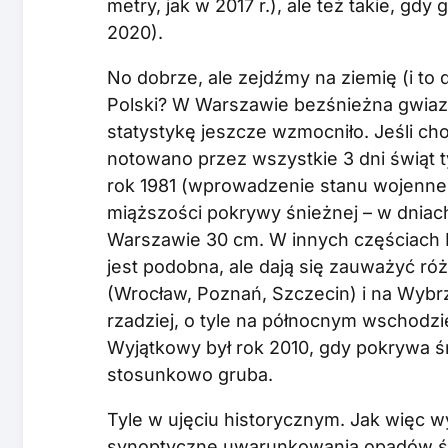
metry, jak w 2017 r.), ale też takie, g
2020).
No dobrze, ale zejdźmy na ziemię (i to
Polski? W Warszawie bezśnieżna gwiazda
statystykę jeszcze wzmocniło. Jeśli cho
notowano przez wszystkie 3 dni świąt t
rok 1981 (wprowadzenie stanu wojenn
miąższości pokrywy śnieżnej – w dniac
Warszawie 30 cm. W innych częściach Po
jest podobna, ale dają się zauważyć ró
(Wrocław, Poznań, Szczecin) i na Wybrz
rzadziej, o tyle na północnym wschodzi
Wyjątkowy był rok 2010, gdy pokrywa śni
stosunkowo gruba.
Tyle w ujęciu historycznym. Jak więc w
synoptyczne uwarunkowania opadów śn