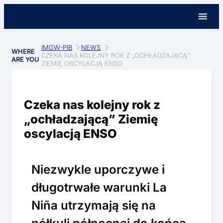
IMGW-PIB
NEWS
WHERE
CZEKA NAS KOLEJNY ROK Z „OCHŁADZAJĄCĄ”
ARE YOU
ZIEMIĘ OSCYLACJĄ ENSO
Czeka nas kolejny rok z
„ochładzającą” Ziemię
oscylacją ENSO
Niezwykle uporczywe i
długotrwałe warunki La
Niña utrzymają się na