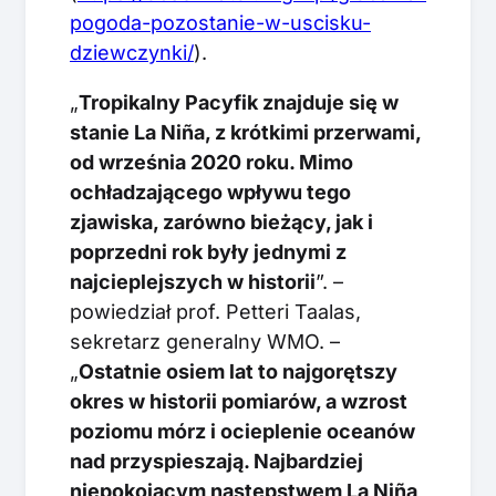
pogoda-pozostanie-w-uscisku-
dziewczynki/
).
„
Tropikalny Pacyfik znajduje się w
stanie La Niña, z krótkimi przerwami,
od września 2020 roku. Mimo
ochładzającego wpływu tego
zjawiska, zarówno bieżący, jak i
poprzedni rok były jednymi z
najcieplejszych w historii
”. –
powiedział prof. Petteri Taalas,
sekretarz generalny WMO. –
„
Ostatnie osiem lat to najgorętszy
okres w historii pomiarów, a wzrost
poziomu mórz i ocieplenie oceanów
nad przyspieszają. Najbardziej
niepokojącym następstwem La Niña