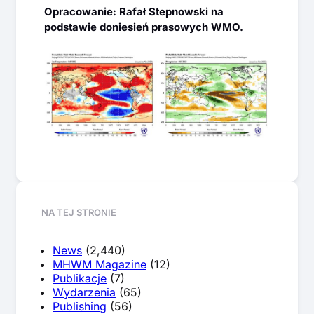
Opracowanie: Rafał Stepnowski na
podstawie doniesień prasowych WMO.
NA TEJ STRONIE
News
(2,440)
MHWM Magazine
(12)
Publikacje
(7)
Wydarzenia
(65)
Publishing
(56)