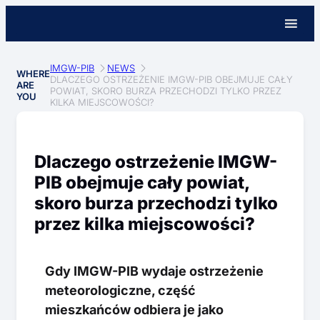
IMGW-PIB
NEWS
WHERE
DLACZEGO OSTRZEŻENIE IMGW-PIB OBEJMUJE CAŁY
ARE
POWIAT, SKORO BURZA PRZECHODZI TYLKO PRZEZ
YOU
KILKA MIEJSCOWOŚCI?
Dlaczego ostrzeżenie IMGW-
PIB obejmuje cały powiat,
skoro burza przechodzi tylko
przez kilka miejscowości?
Gdy IMGW-PIB wydaje ostrzeżenie
meteorologiczne, część
mieszkańców odbiera je jako