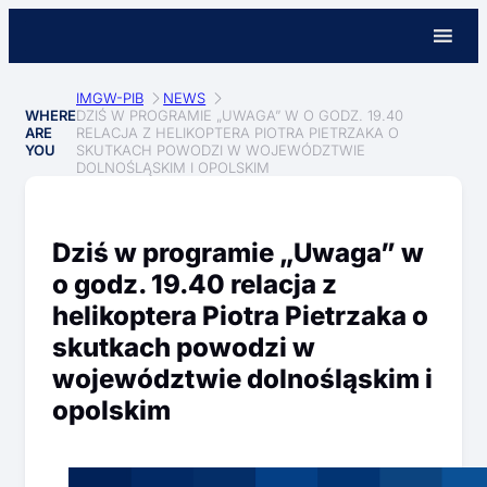
IMGW-PIB
NEWS
WHERE
DZIŚ W PROGRAMIE „UWAGA” W O GODZ. 19.40
ARE
RELACJA Z HELIKOPTERA PIOTRA PIETRZAKA O
YOU
SKUTKACH POWODZI W WOJEWÓDZTWIE
DOLNOŚLĄSKIM I OPOLSKIM
Dziś w programie „Uwaga” w
o godz. 19.40 relacja z
helikoptera Piotra Pietrzaka o
skutkach powodzi w
województwie dolnośląskim i
opolskim