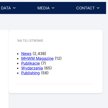
DATA
MEDIA
CONTACT
NA TEJ STRONIE
News
(2,438)
MHWM Magazine
(12)
Publikacje
(7)
Wydarzenia
(65)
Publishing
(56)