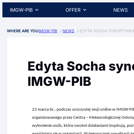
IMGW-PIB
OFFER
NEWS
WHERE ARE YOU
IMGW-PIB
NEWS
EDYTA SOCHA SYNOPTYKIE
Edyta Socha syn
IMGW-PIB
23 marca br., podczas uroczystej sesji online w IMGW-P
organizowanego przez Centra – Meteorologicznej Osłony 
wyłonienie osób, które swoimi działaniami inspirują, p
wyróżniają się w organizacji. W tegorocznej rywalizacji 