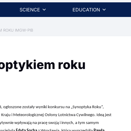
SCIENCE
EDUCATION
M ROKU IMGW-PIB
optykiem roku
IB, ogłoszone zostały wyniki konkursu na „Synoptyka Roku”,
Kraju i Meteorologicznej Osłony Lotnictwa Cywilnego. Ideą jest
ozytywnie wpływają na pracę swoją i innych, a tym samym
zwyciężyła
Edyta Socha
z Wrocławia, która wyprzedziła
Pawła