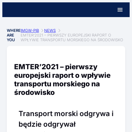
WHERE
IMGW-PIB
NEWS
ARE
EMTER’2021 – PIERWSZY EUROPEJSKI RAPORT O
YOU
WPŁYWIE TRANSPORTU MORSKIEGO NA ŚRODOWISKO
EMTER’2021 – pierwszy
europejski raport o wpływie
transportu morskiego na
środowisko
Transport morski odgrywa i
będzie odgrywał