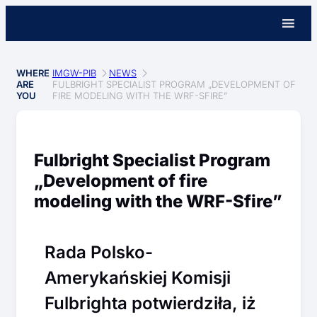
WHERE
IMGW-PIB
NEWS
ARE
FULBRIGHT SPECIALIST PROGRAM „DEVELOPMENT OF
YOU
FIRE MODELING WITH THE WRF-SFIRE”
Fulbright Specialist Program
„Development of fire
modeling with the WRF-Sfire”
Rada Polsko-
Amerykańskiej Komisji
Fulbrighta potwierdziła, iż