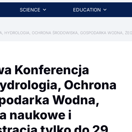
SCIENCE
EDUCATION
A, HYDROLOGIA, OCHRONA ŚRODOWISKA, GOSPODARKA WODNA, ŻEGL
wa Konferencja
ydrologia, Ochrona
spodarka Wodna,
a naukowe i
tracja tylko do 29