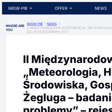
IMGW-PIB
OFFER
NEWS
IMGW-PIB
NEWS
WHERE ARE
II MIĘDZYNARODOWA KONFERENCJA „METEOROLOGI
YOU
DO 29 PAŹDZIERNIKA 2021
II Międzynarodo
„Meteorologia, H
Środowiska, Go
Żegluga – badani
problemy” – rejes