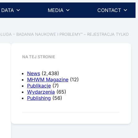
DATA
MEDIA
CONTACT
UGA – BADANIA NAUKOWE I PROBLEMY” – REJESTRACJA TYLKO
NA TEJ STRONIE
News
(2,438)
MHWM Magazine
(12)
Publikacje
(7)
Wydarzenia
(65)
Publishing
(56)