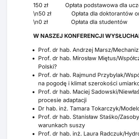
150 zł Opłata podstawowa dla ucz
\n50 zł Opłata dla doktorantów o
\n0 zł Opłata dla studentów
W NASZEJ KONFERENCJI WYSŁUCH
Prof. dr hab. Andrzej Marsz/Mechan
Prof. dr hab. Mirosław Miętus/Współc
Polski?
Prof. dr hab. Rajmund Przybylak/Wspó
na pogodę i klimat szerokości umiar
Prof. dr hab. Maciej Sadowski/Niewłaś
procesie adaptacji
Dr hab. inż. Tamara Tokarczyk/Modelo
Prof. dr hab. Stanisław Staśko/Zaso
warunkach suszy
Prof. dr hab. inż. Laura Radczuk/Hyd