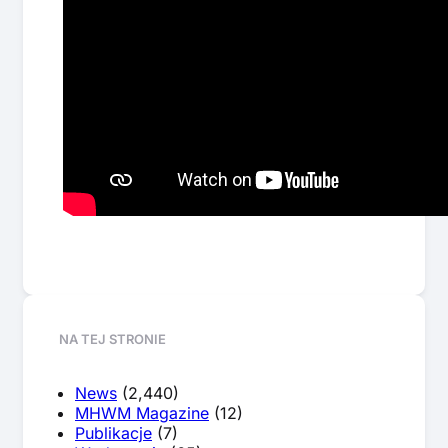
NA TEJ STRONIE
News
(2,440)
MHWM Magazine
(12)
Publikacje
(7)