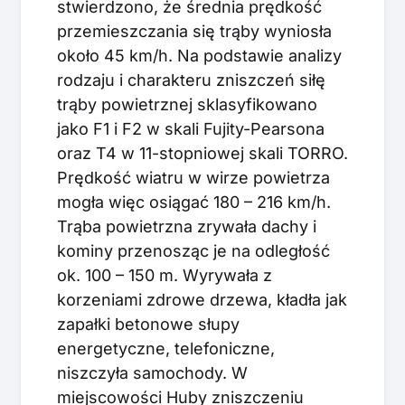
stwierdzono, że średnia prędkość
przemieszczania się trąby wyniosła
około 45 km/h. Na podstawie analizy
rodzaju i charakteru zniszczeń siłę
trąby powietrznej sklasyfikowano
jako F1 i F2 w skali Fujity-Pearsona
oraz T4 w 11-stopniowej skali TORRO.
Prędkość wiatru w wirze powietrza
mogła więc osiągać 180 – 216 km/h.
Trąba powietrzna zrywała dachy i
kominy przenosząc je na odległość
ok. 100 – 150 m. Wyrywała z
korzeniami zdrowe drzewa, kładła jak
zapałki betonowe słupy
energetyczne, telefoniczne,
niszczyła samochody. W
miejscowości Huby zniszczeniu