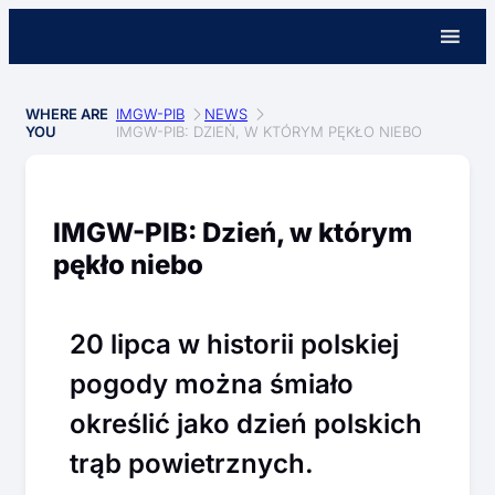
WHERE ARE
IMGW-PIB
NEWS
YOU
IMGW-PIB: DZIEŃ, W KTÓRYM PĘKŁO NIEBO
IMGW-PIB: Dzień, w którym
pękło niebo
20 lipca w historii polskiej
pogody można śmiało
określić jako dzień polskich
trąb powietrznych.