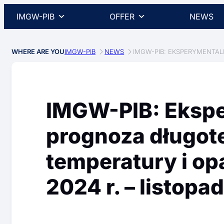
IMGW-PIB
OFFER
NEWS
WHERE ARE YOU
IMGW-PIB
NEWS
IMGW-PIB: EKSPERYMENTAL
IMGW-PIB: Eksp
prognoza długo
temperatury i op
2024 r. – listopa