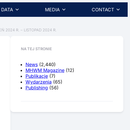
DATA
MEDIA
CONTACT
2024 R. – LISTOPAD 2024 R.
NA TEJ STRONIE
News
(2,440)
MHWM Magazine
(12)
Publikacje
(7)
Wydarzenia
(65)
Publishing
(56)