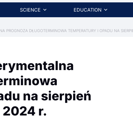
SCIENCE
EDUCATION
NA PROGNOZA DŁUGOTERMINOWA TEMPERATURY I OPADU NA SIERPIEŃ 
erymentalna
terminowa
adu na sierpień
d 2024 r.