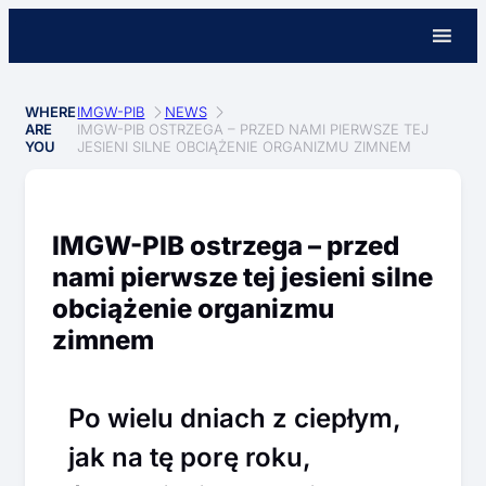
WHERE
IMGW-PIB
NEWS
ARE
IMGW-PIB OSTRZEGA – PRZED NAMI PIERWSZE TEJ
YOU
JESIENI SILNE OBCIĄŻENIE ORGANIZMU ZIMNEM
IMGW-PIB ostrzega – przed
nami pierwsze tej jesieni silne
obciążenie organizmu
zimnem
Po wielu dniach z ciepłym,
jak na tę porę roku,