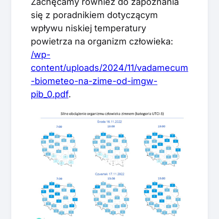
Zachęcamy również do zapoznania
się z poradnikiem dotyczącym
wpływu niskiej temperatury
powietrza na organizm człowieka:
/wp-
content/uploads/2024/11/vadamecum
-biometeo-na-zime-od-imgw-
pib_0.pdf
.