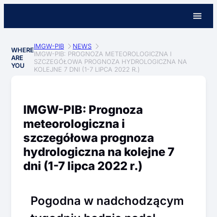
IMGW-PIB
NEWS
WHERE
IMGW-PIB: PROGNOZA METEOROLOGICZNA I
ARE
SZCZEGÓŁOWA PROGNOZA HYDROLOGICZNA NA
YOU
KOLEJNE 7 DNI (1-7 LIPCA 2022 R.)
IMGW-PIB: Prognoza
meteorologiczna i
szczegółowa prognoza
hydrologiczna na kolejne 7
dni (1-7 lipca 2022 r.)
Pogodna w nadchodzącym