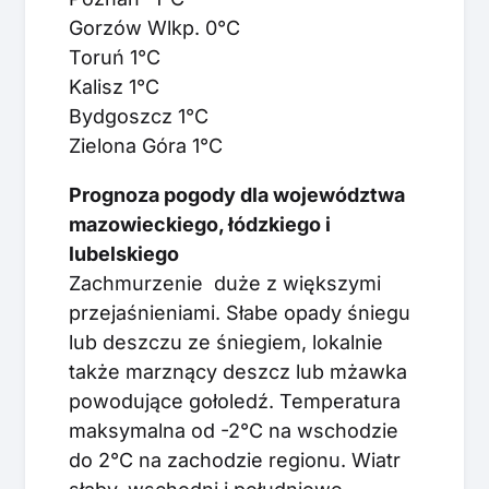
Gorzów Wlkp. 0°C
Toruń 1°C
Kalisz 1°C
Bydgoszcz 1°C
Zielona Góra 1°C
Prognoza pogody dla województwa
mazowieckiego, łódzkiego i
lubelskiego
Zachmurzenie duże z większymi
przejaśnieniami. Słabe opady śniegu
lub deszczu ze śniegiem, lokalnie
także marznący deszcz lub mżawka
powodujące gołoledź. Temperatura
maksymalna od -2°C na wschodzie
do 2°C na zachodzie regionu. Wiatr