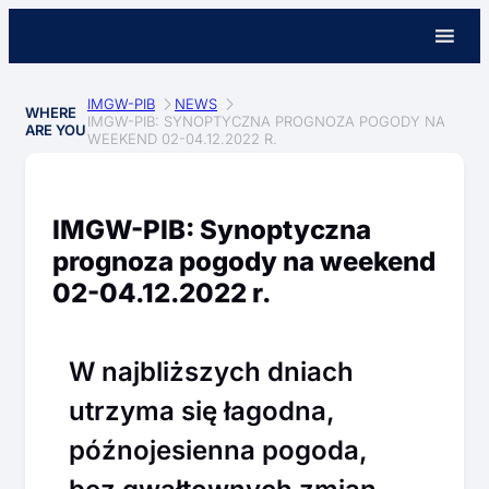
IMGW-PIB
NEWS
WHERE
IMGW-PIB: SYNOPTYCZNA PROGNOZA POGODY NA
ARE YOU
WEEKEND 02-04.12.2022 R.
IMGW-PIB: Synoptyczna
prognoza pogody na weekend
02-04.12.2022 r.
W najbliższych dniach
utrzyma się łagodna,
późnojesienna pogoda,