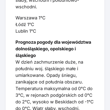
słaby, wschodni i południowo-
wschodni.
Warszawa 1°C
Łódź 1°C
Lublin 1°C
Prognoza pogody dla województwa
dolnośląskiego, opolskiego i
śląskiego
W dzień zachmurzenie duże, na
południu woj. śląskiego małe i
umiarkowane. Opady śniegu,
zanikające od południa obszaru.
Temperatura maksymalna od 0°C do
3°C, w rejonach podgórskich od 0°C
do 2°C, wysoko w Beskidach od -1°C
do 0°C. Wiatr słaby, wschodni.