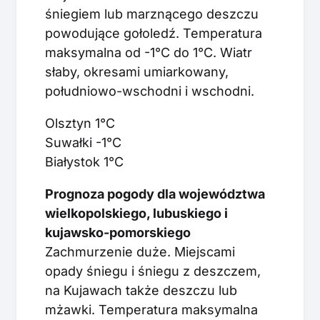
śniegiem lub marznącego deszczu
powodujące gołoledź. Temperatura
maksymalna od -1°C do 1°C. Wiatr
słaby, okresami umiarkowany,
południowo-wschodni i wschodni.
Olsztyn 1°C
Suwałki -1°C
Białystok 1°C
Prognoza pogody dla województwa
wielkopolskiego, lubuskiego i
kujawsko-pomorskiego
Zachmurzenie duże. Miejscami
opady śniegu i śniegu z deszczem,
na Kujawach także deszczu lub
mżawki. Temperatura maksymalna