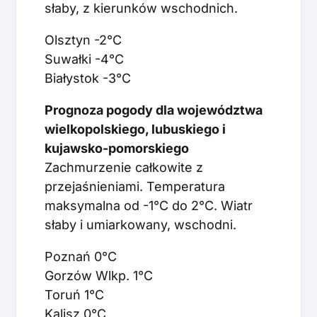
słaby, z kierunków wschodnich.
Olsztyn -2°C
Suwałki -4°C
Białystok -3°C
Prognoza pogody dla województwa
wielkopolskiego, lubuskiego i
kujawsko-pomorskiego
Zachmurzenie całkowite z
przejaśnieniami. Temperatura
maksymalna od -1°C do 2°C. Wiatr
słaby i umiarkowany, wschodni.
Poznań 0°C
Gorzów Wlkp. 1°C
Toruń 1°C
Kalisz 0°C