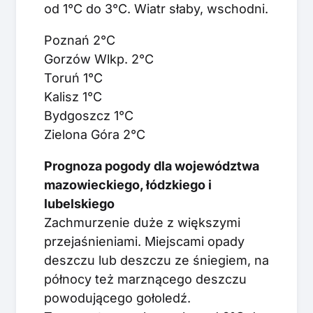
od 1°C do 3°C. Wiatr słaby, wschodni.
Poznań 2°C
Gorzów Wlkp. 2°C
Toruń 1°C
Kalisz 1°C
Bydgoszcz 1°C
Zielona Góra 2°C
Prognoza pogody dla województwa
mazowieckiego, łódzkiego i
lubelskiego
Zachmurzenie duże z większymi
przejaśnieniami. Miejscami opady
deszczu lub deszczu ze śniegiem, na
północy też marznącego deszczu
powodującego gołoledź.