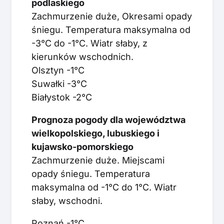
podlaskiego
Zachmurzenie duże, Okresami opady
śniegu. Temperatura maksymalna od
-3°C do -1°C. Wiatr słaby, z
kierunków wschodnich.
Olsztyn -1°C
Suwałki -3°C
Białystok -2°C
Prognoza pogody dla województwa
wielkopolskiego, lubuskiego i
kujawsko-pomorskiego
Zachmurzenie duże. Miejscami
opady śniegu. Temperatura
maksymalna od -1°C do 1°C. Wiatr
słaby, wschodni.
Poznań -1°C