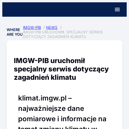
IMGW-PIB
NEWS
WHERE
IMGW-PIB URUCHOMIŁ SPECJALNY SERWIS
ARE YOU
DOTYCZĄCY ZAGADNIEŃ KLIMATU
IMGW-PIB uruchomił
specjalny serwis dotyczący
zagadnień klimatu
klimat.imgw.pl –
najważniejsze dane
pomiarowe i informacje na