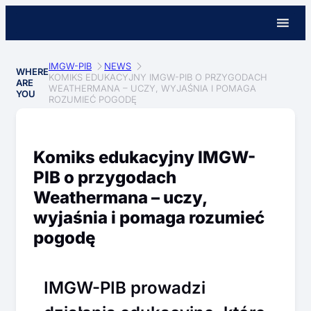
IMGW-PIB
NEWS
WHERE
KOMIKS EDUKACYJNY IMGW-PIB O PRZYGODACH
ARE
WEATHERMANA – UCZY, WYJAŚNIA I POMAGA
YOU
ROZUMIEĆ POGODĘ
Komiks edukacyjny IMGW-
PIB o przygodach
Weathermana – uczy,
wyjaśnia i pomaga rozumieć
pogodę
IMGW-PIB prowadzi