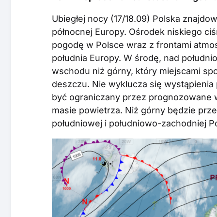
Ubiegłej nocy (17/18.09) Polska znajd
północnej Europy. Ośrodek niskiego ciśn
pogodę w Polsce wraz z frontami atmos
południa Europy. W środę, nad południ
wschodu niż górny, który miejscami sp
deszczu. Nie wyklucza się wystąpienia
być ograniczany przez prognozowane w
masie powietrza. Niż górny będzie prz
południowej i południowo-zachodniej Po