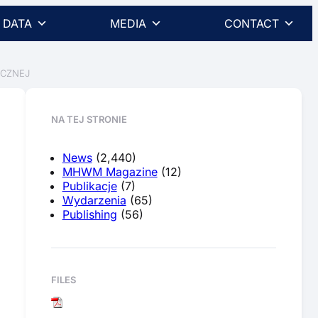
DATA
MEDIA
CONTACT
ICZNEJ
NA TEJ STRONIE
News
(2,440)
MHWM Magazine
(12)
Publikacje
(7)
Wydarzenia
(65)
Publishing
(56)
FILES