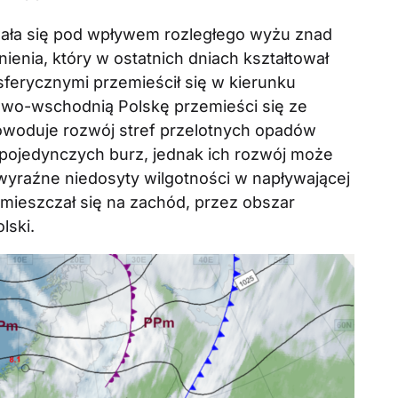
owała się pod wpływem rozległego wyżu znad
ienia, który w ostatnich dniach kształtował
ferycznymi przemieścił się w kierunku
owo-wschodnią Polskę przemieści się ze
owoduje rozwój stref przelotnych opadów
 pojedynczych burz, jednak ich rozwój może
yraźne niedosyty wilgotności w napływającej
emieszczał się na zachód, przez obszar
lski.