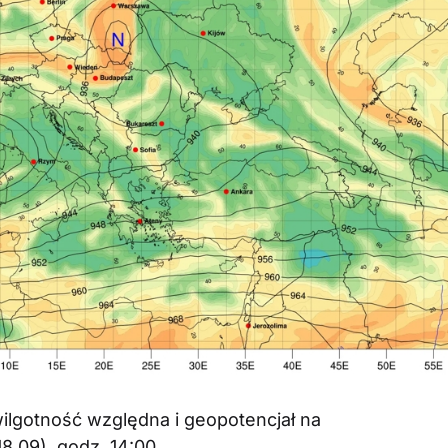
gotność względna i geopotencjał na
8.09), godz. 14:00.