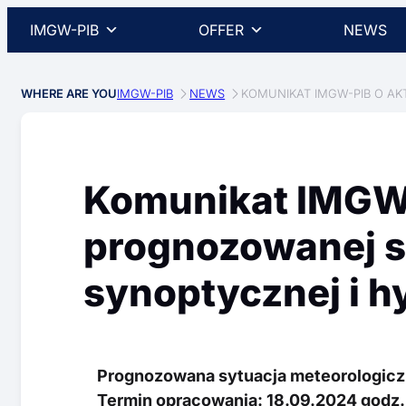
IMGW-PIB
OFFER
NEWS
WHERE ARE YOU
IMGW-PIB
NEWS
KOMUNIKAT IMGW-PIB O A
Komunikat IMGW-P
prognozowanej s
synoptycznej i h
Prognozowana sytuacja meteorologiczn
Termin opracowania: 18.09.2024 godz.