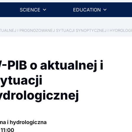
SCIENCE
EDUCATION
KTUALNEJ I PROGNOZOWANEJ SYTUACJI SYNOPTYCZNEJ I HYDROLOG
IB o aktualnej i
ytuacji
ydrologicznej
a i hydrologiczna
 11:00