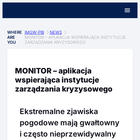
WHERE
IMGW-PIB
NEWS
ARE
MONITOR – APLIKACJA WSPIERAJĄCA INSTYTUCJE
YOU
ZARZĄDZANIA KRYZYSOWEGO
MONITOR – aplikacja
wspierająca instytucje
zarządzania kryzysowego
Ekstremalne zjawiska
pogodowe mają gwałtowny
i często nieprzewidywalny