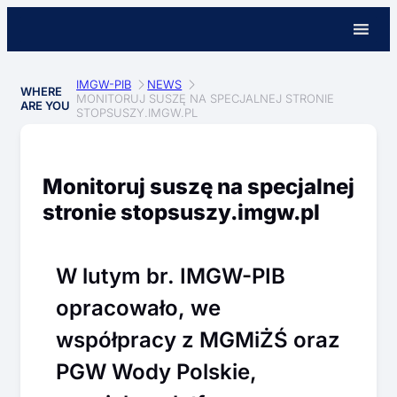
IMGW-PIB
NEWS
WHERE
MONITORUJ SUSZĘ NA SPECJALNEJ STRONIE
ARE YOU
STOPSUSZY.IMGW.PL
Monitoruj suszę na specjalnej
stronie stopsuszy.imgw.pl
W lutym br. IMGW-PIB
opracowało, we
współpracy z MGMiŻŚ oraz
PGW Wody Polskie,