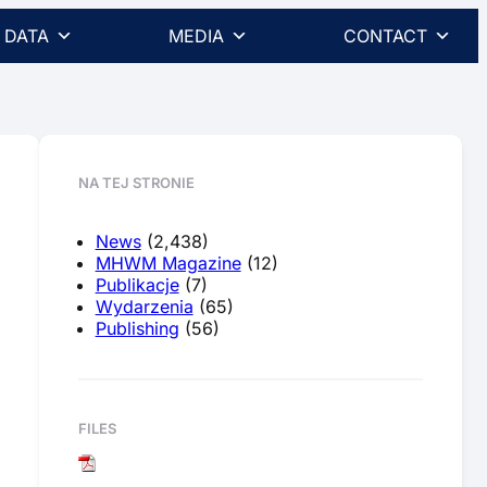
DATA
MEDIA
CONTACT
NA TEJ STRONIE
News
(2,438)
MHWM Magazine
(12)
Publikacje
(7)
Wydarzenia
(65)
Publishing
(56)
FILES