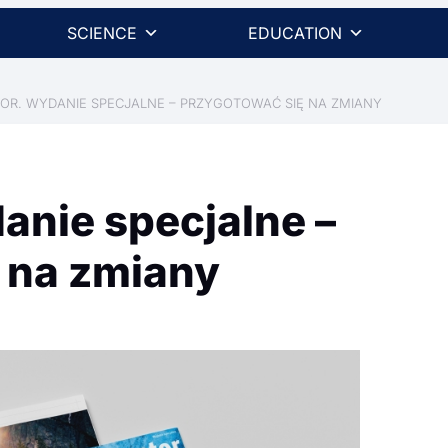
SCIENCE
EDUCATION
OR. WYDANIE SPECJALNE – PRZYGOTOWAĆ SIĘ NA ZMIANY
anie specjalne –
 na zmiany