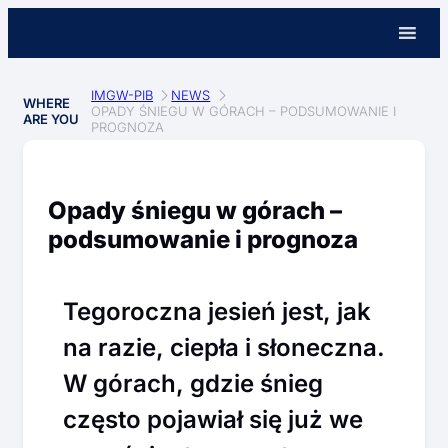
IMGW-PIB
NEWS
WHERE
OPADY ŚNIEGU W GÓRACH – PODSUMOWANIE I
ARE YOU
PROGNOZA
Opady śniegu w górach –
podsumowanie i prognoza
Tegoroczna jesień jest, jak
na razie, ciepła i słoneczna.
W górach, gdzie śnieg
często pojawiał się już we