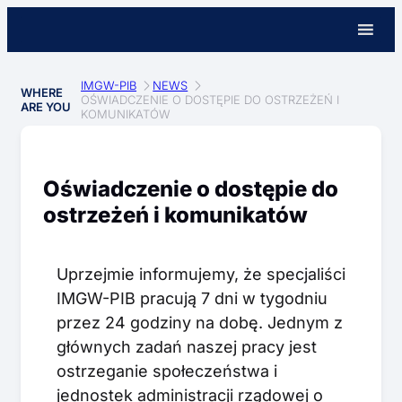
IMGW-PIB
NEWS
WHERE
OŚWIADCZENIE O DOSTĘPIE DO OSTRZEŻEŃ I
ARE YOU
KOMUNIKATÓW
Oświadczenie o dostępie do
ostrzeżeń i komunikatów
Uprzejmie informujemy, że specjaliści
IMGW-PIB pracują 7 dni w tygodniu
przez 24 godziny na dobę. Jednym z
głównych zadań naszej pracy jest
ostrzeganie społeczeństwa i
jednostek administracji rządowej o