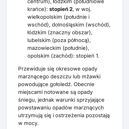
centrum), łódzkim (południowe
krańce):
stopień 2
, w woj.
wielkopolskim (południe i
wschód), dolnośląskim (wschód),
łódzkim (znaczny obszar),
lubelskim (poza północą),
mazowieckim (południe),
opolskim (zachód): stopień 1.
Przewiduje się okresowe opady
marznącego deszczu lub mżawki
powodujące gołoledź. Obecnie
miejscami notowane są opady
śniegu, jednak warunki sprzyjające
powstawaniu opadów marznących
utrzymują się i ostrzeżenia pozostają
w mocy.