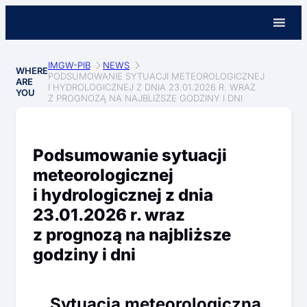
IMGW-PIB
NEWS
WHERE
PODSUMOWANIE SYTUACJI METEOROLOGICZNEJ
ARE
I HYDROLOGICZNEJ Z DNIA 23.01.2026 R. WRAZ
YOU
Z PROGNOZĄ NA NAJBLIŻSZE GODZINY I DNI
Podsumowanie sytuacji
meteorologicznej
i hydrologicznej z dnia
23.01.2026 r. wraz
z prognozą na najbliższe
godziny i dni
Sytuacja meteorologiczna