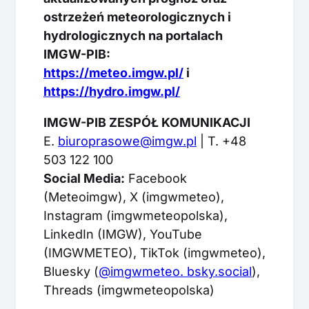
ostrzeżeń meteorologicznych i
hydrologicznych na portalach
IMGW-PIB:
https://meteo.imgw.pl/
i
https://hydro.imgw.pl/
IMGW-PIB ZESPÓŁ KOMUNIKACJI
E.
biuroprasowe@imgw.pl
| T. +48
503 122 100
Social Media:
Facebook
(Meteoimgw), X (imgwmeteo),
Instagram (imgwmeteopolska),
LinkedIn (IMGW), YouTube
(IMGWMETEO), TikTok (imgwmeteo),
Bluesky (
@imgwmeteo. bsky.social
),
Threads (imgwmeteopolska)