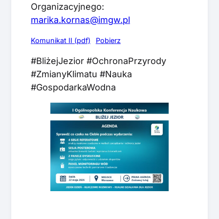
Organizacyjnego:
marika.kornas@imgw.pl
Komunikat II (pdf)
Pobierz
#BliżejJezior #OchronaPrzyrody
#ZmianyKlimatu #Nauka
#GospodarkaWodna