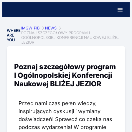
IMGW-PIB
NEWS
WHERE
POZNAJ SZCZEGÓŁOWY PROGRAM I
ARE
OGÓLNOPOLSKIEJ KONFERENCJI NAUKOWEJ BLIŻEJ
YOU
JEZIOR
Poznaj szczegółowy program
I Ogólnopolskiej Konferencji
Naukowej BLIŻEJ JEZIOR
Przed nami czas pełen wiedzy,
inspirujących dyskusji i wymiany
doświadczeń! Sprawdź co czeka nas
podczas wydarzenia! W programie