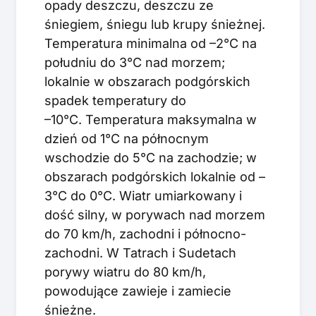
opady deszczu, deszczu ze
śniegiem, śniegu lub krupy śnieżnej.
Temperatura minimalna od –2°C na
południu do 3°C nad morzem;
lokalnie w obszarach podgórskich
spadek temperatury do
–10°C. Temperatura maksymalna w
dzień od 1°C na północnym
wschodzie do 5°C na zachodzie; w
obszarach podgórskich lokalnie od –
3°C do 0°C. Wiatr umiarkowany i
dość silny, w porywach nad morzem
do 70 km/h, zachodni i północno-
zachodni. W Tatrach i Sudetach
porywy wiatru do 80 km/h,
powodujące zawieje i zamiecie
śnieżne.