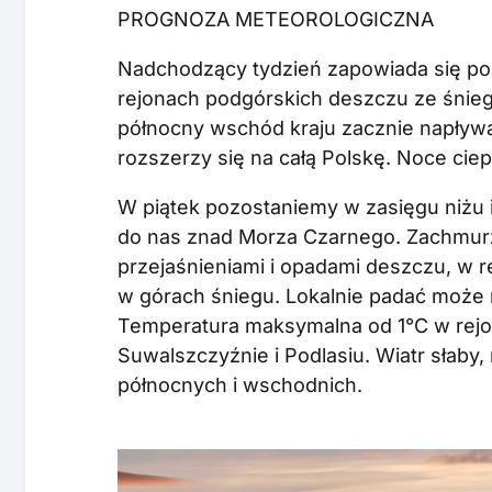
PROGNOZA METEOROLOGICZNA
Nadchodzący tydzień zapowiada się p
rejonach podgórskich deszczu ze śnie
północny wschód kraju zacznie napływa
rozszerzy się na całą Polskę. Noce ciep
W piątek pozostaniemy w zasięgu niżu 
do nas znad Morza Czarnego. Zachmur
przejaśnieniami i opadami deszczu, w 
w górach śniegu. Lokalnie padać może
Temperatura maksymalna od 1°C w rejo
Suwalszczyźnie i Podlasiu. Wiatr słab
północnych i wschodnich.