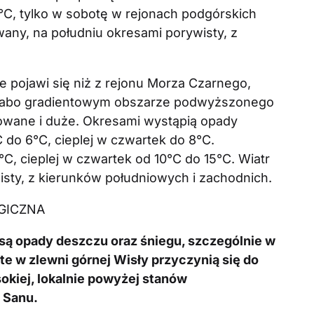
C, tylko w sobotę w rejonach podgórskich
wany, na południu okresami porywisty, z
 pojawi się niż z rejonu Morza Czarnego,
 słabo gradientowym obszarze podwyższonego
owane i duże. Okresami wystąpią opady
 do 6°C, cieplej w czwartek do 8°C.
, cieplej w czwartek od 10°C do 15°C. Wiatr
isty, z kierunków południowych i zachodnich.
GICZNA
ą opady deszczu oraz śniegu, szczególnie w
e w zlewni górnej Wisły przyczynią się do
okiej, lokalnie powyżej stanów
 Sanu.