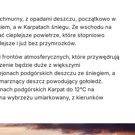
ochmurny, z opadami deszczu, początkowo w
giem, a w Karpatach śniegu. Ze wschodu na
ć cieplejsze powietrze, które stopniowo
lejsze i już bez przymrozków.
i frontów atmosferycznych, które przywędrują
zenie będzie duże z większymi
rejonach podgórskich deszczu ze śniegiem, a
 marznący deszcz powodujący gołoledź.
nach podgórskich Karpat do 12°C na
y, na wybrzeżu umiarkowany, z kierunków