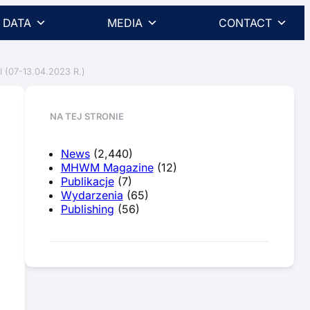
DATA
MEDIA
CONTACT
7-13.04.2023 R.)
NA TEJ STRONIE
News
(2,440)
MHWM Magazine
(12)
Publikacje
(7)
Wydarzenia
(65)
Publishing
(56)