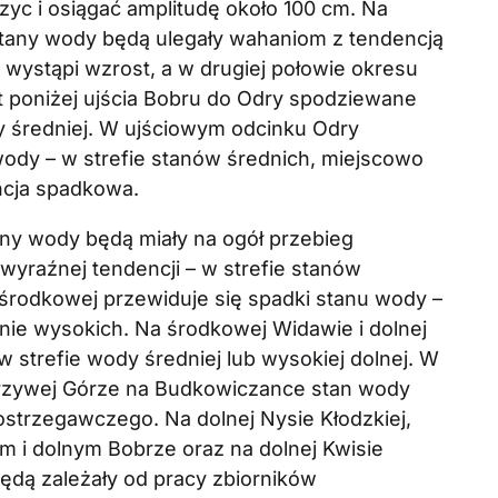
c i osiągać amplitudę około 100 cm. Na
tany wody będą ulegały wahaniom z tendencją
wystąpi wzrost, a w drugiej połowie okresu
 poniżej ujścia Bobru do Odry spodziewane
y średniej. W ujściowym odcinku Odry
dy – w strefie stanów średnich, miejscowo
ncja spadkowa.
ny wody będą miały na ogół przebieg
yraźnej tendencji – w strefie stanów
środkowej przewiduje się spadki stanu wody –
lnie wysokich. Na środkowej Widawie i dolnej
strefie wody średniej lub wysokiej dolnej. W
Krzywej Górze na Budkowiczance stan wody
ostrzegawczego. Na dolnej Nysie Kłodzkiej,
m i dolnym Bobrze oraz na dolnej Kwisie
ędą zależały od pracy zbiorników