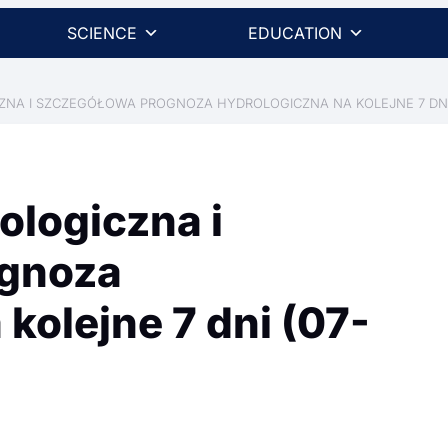
SCIENCE
EDUCATION
A I SZCZEGÓŁOWA PROGNOZA HYDROLOGICZNA NA KOLEJNE 7 DNI (0
ologiczna i
ognoza
kolejne 7 dni (07-