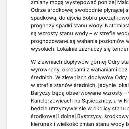
zmiany mogą występować poniżej Malczy
Odrze środkowej swobodnie płynącej s
spadkową, do ujścia Bobru początkowo 
prognozy spadki stanu wody. Natomiast
są wzrosty stanu wody – w strefie wod
prognozowane są wahania poziomów wo
wysokich. Lokalnie zaznaczy się tende
W zlewniach dopływów górnej Odry sta
wyrównany, okresami z wahaniami bez w
średnich. W zlewniach dopływów Odry 
w strefie stanów średnich, jedynie loka
Baryczy będą obserwowane wzrosty – w 
Kanclerzowicach na Sąsiecznicy, a w 
będzie utrzymywał się w okolicy stanu 
środkowej i dolnej Bystrzycy, środkowy
kierunek i wielkość zmian stanu wody b