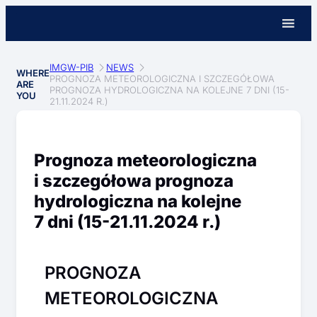
IMGW-PIB
NEWS
WHERE
PROGNOZA METEOROLOGICZNA I SZCZEGÓŁOWA
ARE
PROGNOZA HYDROLOGICZNA NA KOLEJNE 7 DNI (15-
YOU
21.11.2024 R.)
Prognoza meteorologiczna
i szczegółowa prognoza
hydrologiczna na kolejne
7 dni (15-21.11.2024 r.)
PROGNOZA
METEOROLOGICZNA