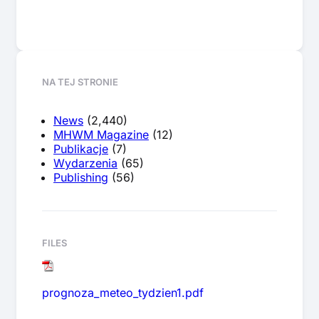
NA TEJ STRONIE
News
(2,440)
MHWM Magazine
(12)
Publikacje
(7)
Wydarzenia
(65)
Publishing
(56)
FILES
prognoza_meteo_tydzien1.pdf