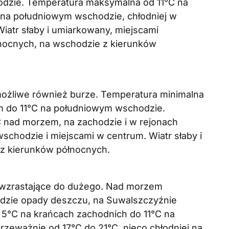
dzie. Temperatura maksymalna od 11°C na
 na południowym wschodzie, chłodniej w
Wiatr słaby i umiarkowany, miejscami
łnocnych, na wschodzie z kierunków
możliwe również burze. Temperatura minimalna
um do 11°C na południowym wschodzie.
 nad morzem, na zachodzie i w rejonach
chodzie i miejscami w centrum. Wiatr słaby i
 z kierunków północnych.
wzrastające do dużego. Nad morzem
odzie opady deszczu, na Suwalszczyźnie
 5°C na krańcach zachodnich do 11°C na
eważnie od 17°C do 21°C, nieco chłodniej na