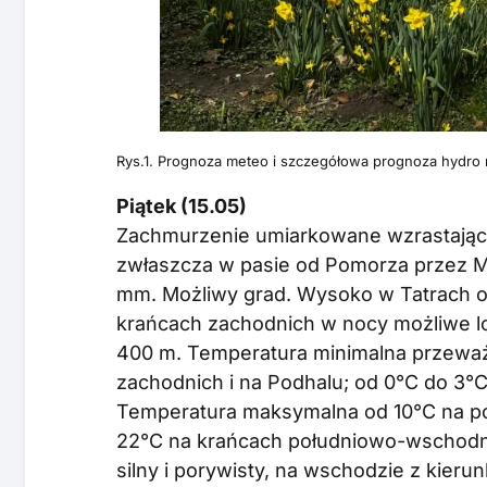
Rys.1. Prognoza meteo i szczegółowa prognoza hydro na
Piątek (15.05)
Zachmurzenie umiarkowane wzrastające
zwłaszcza w pasie od Pomorza przez 
mm. Możliwy grad. Wysoko w Tatrach o
krańcach zachodnich w nocy możliwe lo
400 m. Temperatura minimalna przeważn
zachodnich i na Podhalu; od 0°C do 3°C
Temperatura maksymalna od 10°C na pó
22°C na krańcach południowo-wschodni
silny i porywisty, na wschodzie z kie