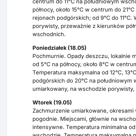
centrum do 11°C na południowym wscho
północy, około 15°C w centrum do 21°C
rejonach podgórskich; od 9°C do 11°C. 
porywisty, przeważnie z kierunków pó
wschodnich.
Poniedziałek (18.05)
Pochmurnie. Opady deszczu, lokalnie 
od 5°C na północy, około 8°C w centr
Temperatura maksymalna od 12°C, 13°C
podgórskich do 20°C na południowym ws
umiarkowany, na wschodzie porywisty,
Wtorek (19.05)
Zachmurzenie umiarkowane, okresami 
pogodnie. Miejscami, głównie na wsch
intensywne. Temperatura minimalna od
wschodzie. Temperatura maksymalna prz