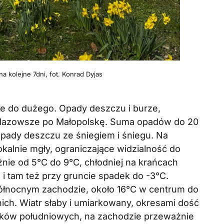
 kolejne 7dni, fot. Konrad Dyjas
 do dużego. Opady deszczu i burze,
Mazowsze po Małopolskę. Suma opadów do 20
pady deszczu ze śniegiem i śniegu. Na
kalnie mgły, ograniczające widzialność do
ie od 5°C do 9°C, chłodniej na krańcach
 i tam też przy gruncie spadek do -3°C.
łnocnym zachodzie, około 16°C w centrum do
ch. Wiatr słaby i umiarkowany, okresami dość
runków południowych, na zachodzie przeważnie