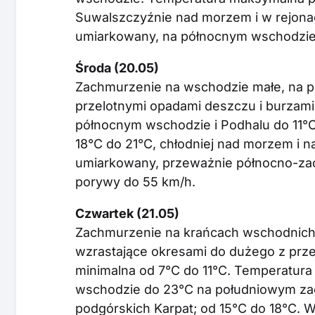
Suwalszczyźnie nad morzem i w rejonach
umiarkowany, na północnym wschodzie 
Środa (20.05)
Zachmurzenie na wschodzie małe, na p
przelotnymi opadami deszczu i burzami
północnym wschodzie i Podhalu do 11°
18°C do 21°C, chłodniej nad morzem i na
umiarkowany, przeważnie północno-zach
porywy do 55 km/h.
Czwartek (21.05)
Zachmurzenie na krańcach wschodnich 
wzrastające okresami do dużego z prz
minimalna od 7°C do 11°C. Temperatur
wschodzie do 23°C na południowym zac
podgórskich Karpat; od 15°C do 18°C. W