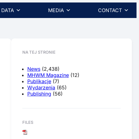
DATA
MEDIA
CONTACT
NA TEJ STRONIE
News
(2,438)
MHWM Magazine
(12)
Publikacje
(7)
Wydarzenia
(65)
Publishing
(56)
FILES