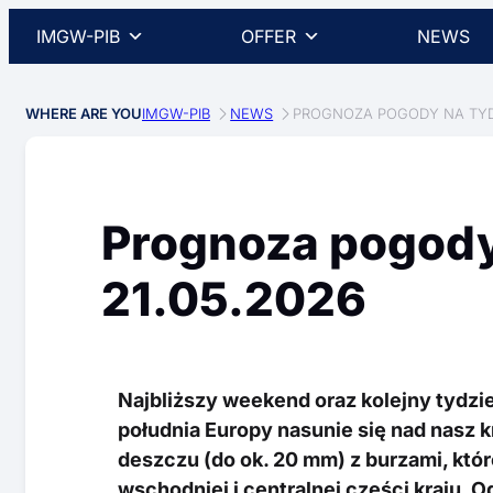
IMGW-PIB
OFFER
NEWS
WHERE ARE YOU
IMGW-PIB
NEWS
PROGNOZA POGODY NA TYDZ
Prognoza pogody
21.05.2026
Najbliższy weekend oraz kolejny tydzi
południa Europy nasunie się nad nasz kr
deszczu (do ok. 20 mm) z burzami, któ
wschodniej i centralnej części kraju.