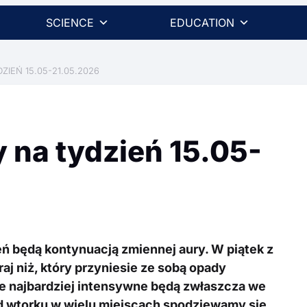
SCIENCE
EDUCATION
IEŃ 15.05-21.05.2026
 na tydzień 15.05-
eń będą kontynuacją zmiennej aury. W piątek z
aj niż, który przyniesie ze sobą opady
re najbardziej intensywne będą zwłaszcza we
 Od wtorku w wielu miejscach spodziewamy się