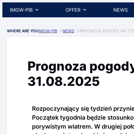
IMGW-PIB
OFFER
NEWS
WHERE ARE YOU
IMGW-PIB
NEWS
PROGNOZA POGODY NA TYDZ
Prognoza pogody
31.08.2025
Rozpoczynający się tydzień przynie
Początek tygodnia będzie stosunko
porywistym wiatrem. W drugiej poł