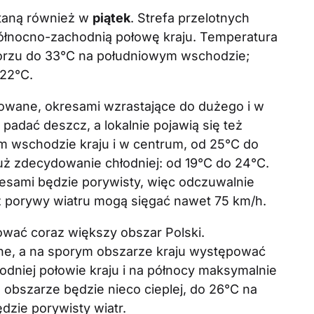
staną również w
piątek
. Strefa przelotnych
ółnocno-zachodnią połowę kraju. Temperatura
rzu do 33°C na południowym wschodzie;
 22°C.
wane, okresami wzrastające do dużego i w
 padać deszcz, a lokalnie pojawią się też
ym wschodzie kraju i w centrum, od 25°C do
uż zdecydowanie chłodniej: od 19°C do 24°C.
esami będzie porywisty, więc odczuwalnie
rz porywy wiatru mogą sięgać nawet 75 km/h.
wać coraz większy obszar Polski.
ne, a na sporym obszarze kraju występować
dniej połowie kraju i na północy maksymalnie
obszarze będzie nieco cieplej, do 26°C na
zie porywisty wiatr.