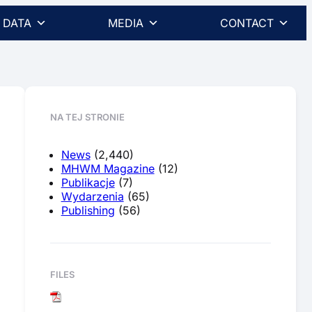
DATA
MEDIA
CONTACT
NA TEJ STRONIE
News
(2,440)
MHWM Magazine
(12)
Publikacje
(7)
Wydarzenia
(65)
Publishing
(56)
FILES