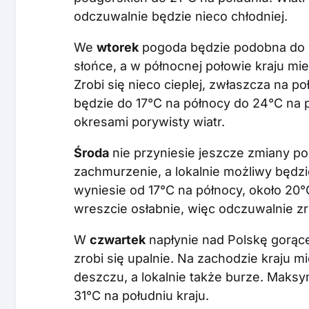
odczuwalnie będzie nieco chłodniej.
We
wtorek
pogoda będzie podobna do p
słońce, a w północnej połowie kraju mi
Zrobi się nieco cieplej, zwłaszcza na p
będzie do 17°C na północy do 24°C na 
okresami porywisty wiatr.
Środa
nie przyniesie jeszcze zmiany 
zachmurzenie, a lokalnie możliwy będz
wyniesie od 17°C na północy, około 20°
wreszcie osłabnie, więc odczuwalnie zro
W
czwartek
napłynie nad Polskę gorąc
zrobi się upalnie. Na zachodzie kraju m
deszczu, a lokalnie także burze. Maks
31°C na południu kraju.