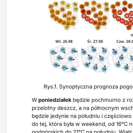
Rys.1. Synoptyczna prognoza pogod
W
poniedziałek
będzie pochmurno z ro
przelotny deszcz, a na północnym wsc
będzie jedynie na południu i częściow
do tej, która była w weekend, od 16°C
podgórskich do 21°C na południu. Wiatr