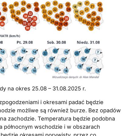
y na okres 25.08 – 31.08.2025 r.
zpogodzeniami i okresami padać będzie
hodzie możliwe są również burze. Bez opadów
o na zachodzie. Temperatura będzie podobna
 na północnym wschodzie i w obszarach
 będzie okresami porywisty, przez co