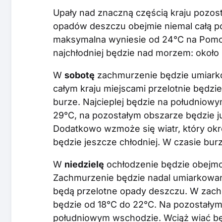
Upały nad znaczną częścią kraju pozo
opadów deszczu obejmie niemal całą p
maksymalna wyniesie od 24°C na Pomo
najchłodniej będzie nad morzem: około
W
sobotę
zachmurzenie będzie umiarko
całym kraju miejscami przelotnie będzie
burze. Najcieplej będzie na południow
29°C, na pozostałym obszarze będzie j
Dodatkowo wzmoże się wiatr, który okr
będzie jeszcze chłodniej. W czasie bu
W
niedzielę
ochłodzenie będzie obejmo
Zachmurzenie będzie nadal umiarkowa
będą przelotne opady deszczu. W zacho
będzie od 18°C do 22°C. Na pozostałym 
południowym wschodzie. Wciąż wiać będ