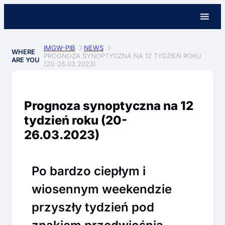
IMGW-PIB
NEWS
WHERE
PROGNOZA SYNOPTYCZNA NA 12 TYDZIEŃ ROKU
ARE YOU
(20-26.03.2023)
Prognoza synoptyczna na 12
tydzień roku (20-
26.03.2023)
Po bardzo ciepłym i
wiosennym weekendzie
przyszły tydzień pod