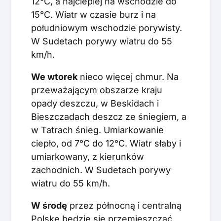
12°C, a najcieplej na wschodzie do
15°C. Wiatr w czasie burz i na
południowym wschodzie porywisty.
W Sudetach porywy wiatru do 55
km/h.
We wtorek
nieco więcej chmur. Na
przeważającym obszarze kraju
opady deszczu, w Beskidach i
Bieszczadach deszcz ze śniegiem, a
w Tatrach śnieg. Umiarkowanie
ciepło, od 7°C do 12°C. Wiatr słaby i
umiarkowany, z kierunków
zachodnich. W Sudetach porywy
wiatru do 55 km/h.
W środę
przez północną i centralną
Polskę będzie się przemieszczać