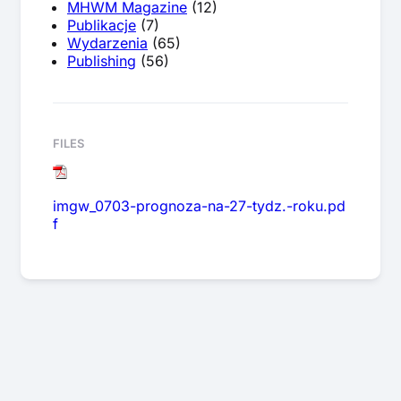
MHWM Magazine
(12)
Publikacje
(7)
Wydarzenia
(65)
Publishing
(56)
FILES
imgw_0703-prognoza-na-27-tydz.-roku.pd
f