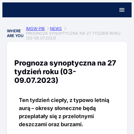
IMGW-PIB
NEWS
WHERE
PROGNOZA SYNOPTYCZNA NA 27 TYDZIEŃ ROKU
ARE YOU
(03-09.07.2023)
Prognoza synoptyczna na 27
tydzień roku (03-
09.07.2023)
Ten tydzień ciepły, z typowo letnią
aurą – okresy słoneczne będą
przeplatały się z przelotnymi
deszczami oraz burzami.