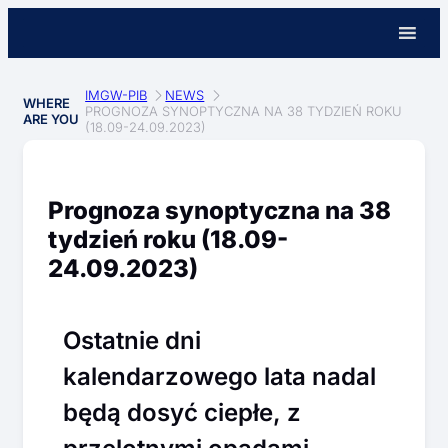
IMGW-PIB
NEWS
WHERE
PROGNOZA SYNOPTYCZNA NA 38 TYDZIEŃ ROKU
ARE YOU
(18.09-24.09.2023)
Prognoza synoptyczna na 38
tydzień roku (18.09-
24.09.2023)
Ostatnie dni
kalendarzowego lata nadal
będą dosyć ciepłe, z