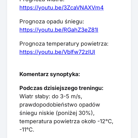
https://youtu.be/3ZcaVNAXVm4
Prognoza opadu śniegu:
https://youtu.be/RGahZ3eZ81I
Prognoza temperatury powietrza:
https://youtu.be/Vblfw72zIUI
Komentarz synoptyka:
Podczas dzisiejszego treningu:
Wiatr słaby: do 3-5 m/s,
prawdopodobieństwo opadów
śniegu niskie (poniżej 30%),
temperatura powietrza około -12°C,
-11°C.