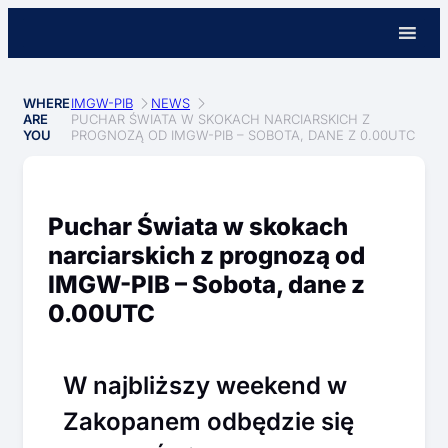
WHERE
IMGW-PIB
NEWS
ARE
PUCHAR ŚWIATA W SKOKACH NARCIARSKICH Z
YOU
PROGNOZĄ OD IMGW-PIB – SOBOTA, DANE Z 0.00UTC
Puchar Świata w skokach
narciarskich z prognozą od
IMGW-PIB – Sobota, dane z
0.00UTC
W najbliższy weekend w
Zakopanem odbędzie się