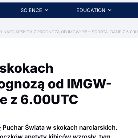
SCIENCE
EDUCATION
 NARCIARSKICH Z PROGNOZĄ OD IMGW-PIB – SOBOTA, DANE Z 6.00
 skokach
prognozą od IMGW-
ne z 6.00UTC
 Puchar Świata w skokach narciarskich.
koczków apetyty kibiców wzrosły, tym