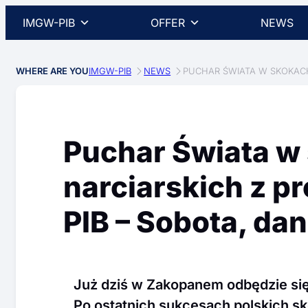
IMGW-PIB
OFFER
NEWS
WHERE ARE YOU
IMGW-PIB
NEWS
PUCHAR ŚWIATA W SKOKACH
Puchar Świata w
narciarskich z 
PIB – Sobota, da
Już dziś w Zakopanem odbędzie się
Po ostatnich sukcesach polskich s