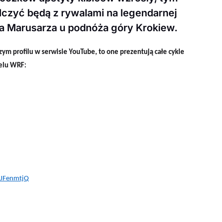
alczyć będą z rywalami na legendarnej
wa Marusarza u podnóża góry Krokiew.
zym profilu w serwisie YouTube
, to one prezentują całe cykle
elu WRF:
nJFenmtjQ