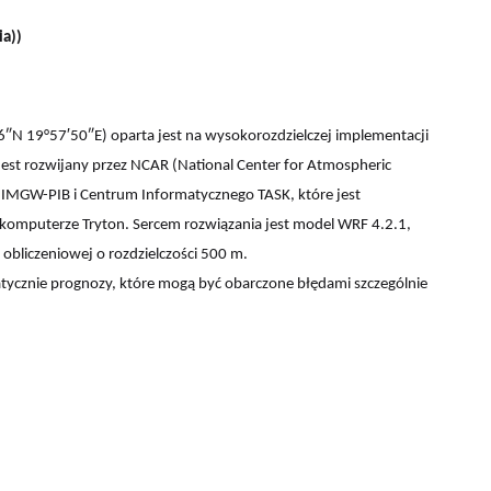
ia))
46″N 19°57′50″E) oparta jest na wysokorozdzielczej implementacji
est rozwijany przez NCAR (National Center for Atmospheric
 IMGW-PIB i Centrum Informatycznego TASK, które jest
komputerze Tryton. Sercem rozwiązania jest model WRF 4.2.1,
 obliczeniowej o rozdzielczości 500 m.
cznie prognozy, które mogą być obarczone błędami szczególnie