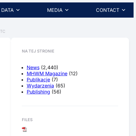
DATA
MEDIA
CONTACT
UTC
NA TEJ STRONIE
News
(2,440)
MHWM Magazine
(12)
Publikacje
(7)
Wydarzenia
(65)
Publishing
(56)
FILES