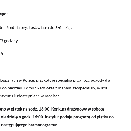
wego:
ni (średnia prędkość wiatru do 3-6 m/s).
/3 godziny.
0°C.
logicznych w Polsce, przygotuje specjalną prognozę pogody dla
u do niedzieli. Komunikaty wraz z mapami temperatury, wiatru i
stytutu i udostępniane w mediach.
no w piątek na godz. 18:00. Konkurs drużynowy w sobotę
 niedzielę o godz. 16:00. Instytut podaje prognozę od piątku do
ług następującego harmonogramu: