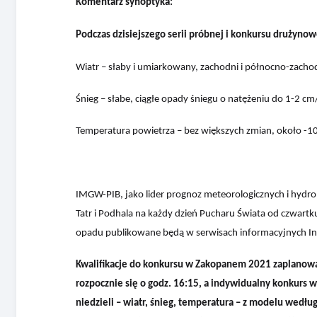
Komentarz synoptyka:
Podczas dzisiejszego serii próbnej i konkursu drużyno
Wiatr – słaby i umiarkowany, zachodni i północno-zachod
Śnieg – słabe, ciągłe opady śniegu o natężeniu do 1-2 cm
Temperatura powietrza – bez większych zmian, około -1
IMGW-PIB, jako lider prognoz meteorologicznych i hydro
Tatr i Podhala na każdy dzień Pucharu Świata od czwartk
opadu publikowane będą w serwisach informacyjnych In
Kwalifikacje do konkursu w Zakopanem 2021 zaplanowa
rozpocznie się o godz. 16:15, a indywidualny konkurs w
niedzieli – wiatr, śnieg, temperatura – z modelu wed