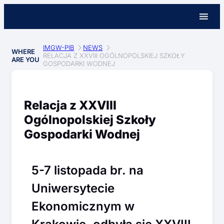
IMGW-PIB
NEWS
WHERE
RELACJA Z XXVIII OGÓLNOPOLSKIEJ SZKOŁY
ARE YOU
GOSPODARKI WODNEJ
Relacja z XXVIII
Ogólnopolskiej Szkoły
Gospodarki Wodnej
5-7 listopada br. na
Uniwersytecie
Ekonomicznym w