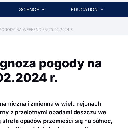
SCIENCE
EDUCATION
OGODY NA WEEKEND 23-25.02.2024 R.
ognoza pogody na
2.2024 r.
amiczna i zmienna w wielu rejonach
urny z przelotnymi opadami deszczu we
 strefa opadów przemieści się na północ,