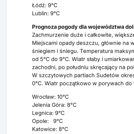
Łódź: 9°C
Lublin: 9°C
Prognoza pogody dla województwa doln
Zachmurzenie duże i całkowite, większ
Miejscami opady deszczu, głównie na 
śniegiem i śniegu. Temperatura maksym
od 5°C do 9°C. Wiatr słaby i umiarkow
zachodni, po południu skręcający na p
W szczytowych partiach Sudetów okres
0°C. Wiatr początkowo w porywach do 
Wrocław: 10°C
Jelenia Góra: 8°C
Legnica: 9°C
Opole: 9°C
Katowice: 8°C