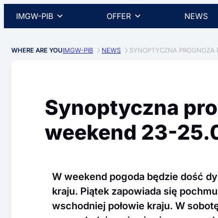
IMGW-PIB
OFFER
NEWS
WHERE ARE YOU
IMGW-PIB
NEWS
SYNOPTYCZNA PROGNOZA P
Synoptyczna pr
weekend 23-25.0
W weekend pogoda będzie dość dyn
kraju. Piątek zapowiada się pochm
wschodniej połowie kraju. W sobotę