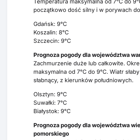
Temperatura maksymalna od 7°C do 9°C.
początkowo dość silny i w porywach do
Gdańsk: 9°C
Koszalin: 8°C
Szczecin: 9°C
Prognoza pogody dla województwa war
Zachmurzenie duże lub całkowite. Okr
maksymalna od 7°C do 9°C. Wiatr słaby
słabnący, z kierunków południowych.
Olsztyn: 9°C
Suwałki: 7°C
Białystok: 9°C
Prognoza pogody dla województwa wiel
pomorskiego