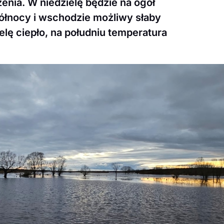
enia. W niedzielę będzie na ogół
ółnocy i wschodzie możliwy słaby
elę ciepło, na południu temperatura