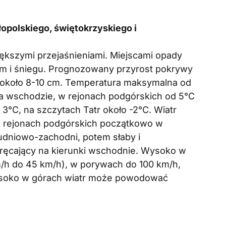
polskiego, świętokrzyskiego i
ększymi przejaśnieniami. Miejscami opady
em i śniegu. Prognozowany przyrost pokrywy
o około 8-10 cm. Temperatura maksymalna od
na wschodzie, w rejonach podgórskich od 5°C
3°C, na szczytach Tatr około -2°C. Wiatr
w rejonach podgórskich początkowo w
udniowo-zachodni, potem słaby i
ręcający na kierunki wschodnie. Wysoko w
km/h do 45 km/h), w porywach do 100 km/h,
ysoko w górach wiatr może powodować