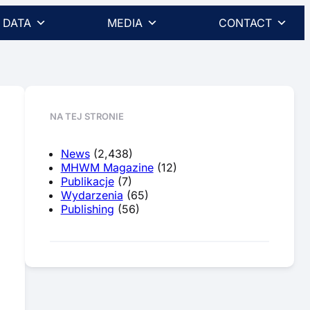
DATA
MEDIA
CONTACT
NA TEJ STRONIE
News
(2,438)
MHWM Magazine
(12)
Publikacje
(7)
Wydarzenia
(65)
Publishing
(56)