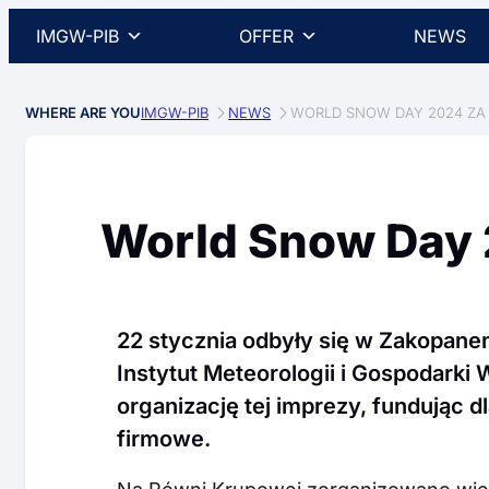
IMGW-PIB
OFFER
NEWS
WHERE ARE YOU
IMGW-PIB
NEWS
WORLD SNOW DAY 2024 ZA
World Snow Day 
22 stycznia odbyły się w Zakopan
Instytut Meteorologii i Gospodarki 
organizację tej imprezy, fundując d
firmowe.