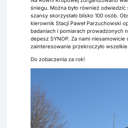
Na Równi Krupowej zorganizowano wiel
śniegu. Można było również odwiedzić 
szansy skorzystało blisko 100 osób. O
kierownik Stacji Paweł Parzuchowski opo
badaniach i pomiarach prowadzonych na
depesz SYNOP. Za nami niesamowicie c
zainteresowanie przekroczyło wszelkie
Do zobaczenia za rok!