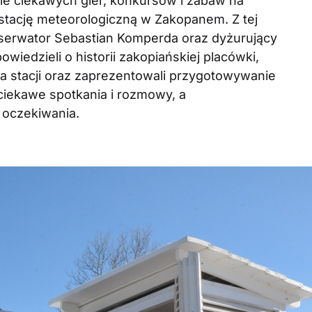
e ciekawych gier, konkursów i zabaw na
stację meteorologiczną w Zakopanem. Z tej
bserwator Sebastian Komperda oraz dyżurujący
wiedzieli o historii zakopiańskiej placówki,
 stacji oraz zaprezentowali przygotowywanie
iekawe spotkania i rozmowy, a
 oczekiwania.