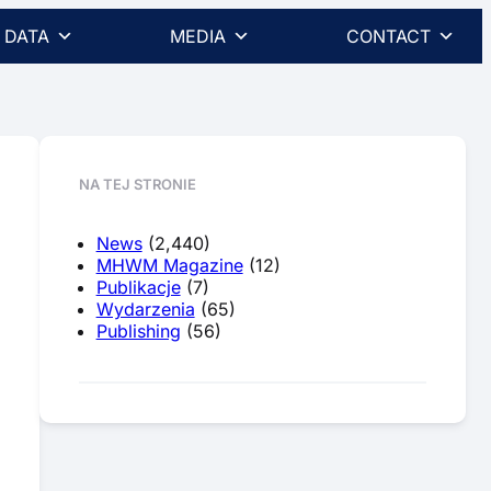
DATA
MEDIA
CONTACT
NA TEJ STRONIE
News
(2,440)
MHWM Magazine
(12)
Publikacje
(7)
Wydarzenia
(65)
Publishing
(56)