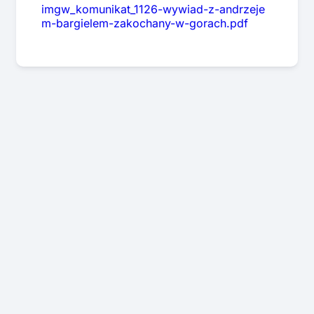
imgw_komunikat_1126-wywiad-z-andrzeje
m-bargielem-zakochany-w-gorach.pdf