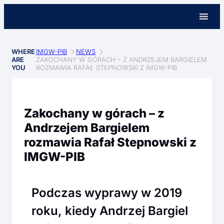
WHERE
IMGW-PIB
NEWS
ARE
ZAKOCHANY W GÓRACH – Z ANDRZEJEM BARGIELEM
YOU
ROZMAWIA RAFAŁ STEPNOWSKI Z IMGW-PIB
Zakochany w górach – z
Andrzejem Bargielem
rozmawia Rafał Stepnowski z
IMGW-PIB
Podczas wyprawy w 2019
roku, kiedy Andrzej Bargiel