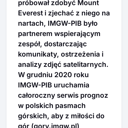
próbował zdobyć Mount
Everest i zjechać z niego na
nartach, IMGW-PIB było
partnerem wspierającym
zespół, dostarczając
komunikaty, ostrzeżenia i
analizy zdjęć satelitarnych.
W grudniu 2020 roku
IMGW-PIB uruchamia
całoroczny serwis prognoz
w polskich pasmach
górskich, aby z miłości do
gór (gory.imgw.pl)