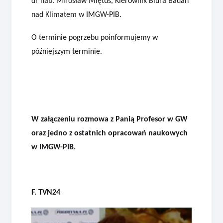
dr hab. Mirosław Miętus, Kierownik Biura Badań
nad Klimatem w IMGW-PIB.
O terminie pogrzebu poinformujemy w
późniejszym terminie.
W załączeniu rozmowa z Panią Profesor w GW
oraz jedno z ostatnich opracowań naukowych
w IMGW-PIB.
F. TVN24