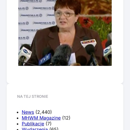
NA TEJ STRONIE
News
(2,440)
MHWM Magazine
(12)
Publikacje
(7)
Wydarzenia
(65)