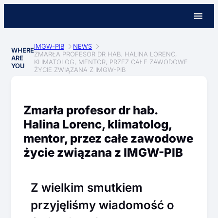
IMGW-PIB
NEWS
WHERE
ZMARŁA PROFESOR DR HAB. HALINA LORENC,
ARE
KLIMATOLOG, MENTOR, PRZEZ CAŁE ZAWODOWE
YOU
ŻYCIE ZWIĄZANA Z IMGW-PIB
Zmarła profesor dr hab.
Halina Lorenc, klimatolog,
mentor, przez całe zawodowe
życie związana z IMGW-PIB
Z wielkim smutkiem
przyjęliśmy wiadomość o