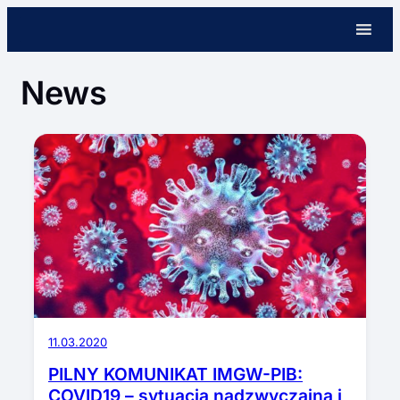
Skip
to
content
News
11.03.2020
PILNY KOMUNIKAT IMGW-PIB:
COVID19 – sytuacja nadzwyczajna i