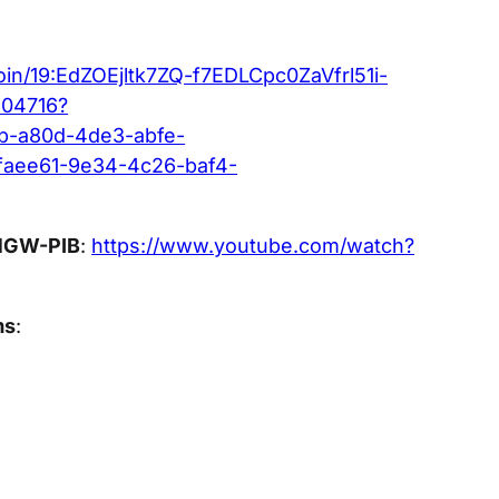
oin/19:EdZOEjltk7ZQ-f7EDLCpc0ZaVfrl51i-
104716?
-a80d-4de3-abfe-
aee61-9e34-4c26-baf4-
IMGW-PIB
:
https://www.youtube.com/watch?
ms
: