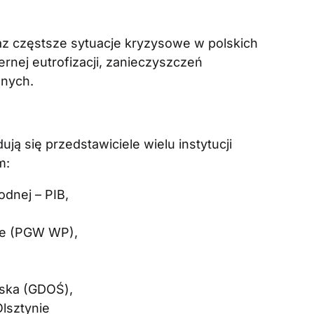
z częstsze sytuacje kryzysowe w polskich
ernej eutrofizacji, zanieczyszczeń
znych.
ą się przedstawiciele wielu instytucji
m:
odnej – PIB,
e (PGW WP),
ska (GDOŚ),
lsztynie