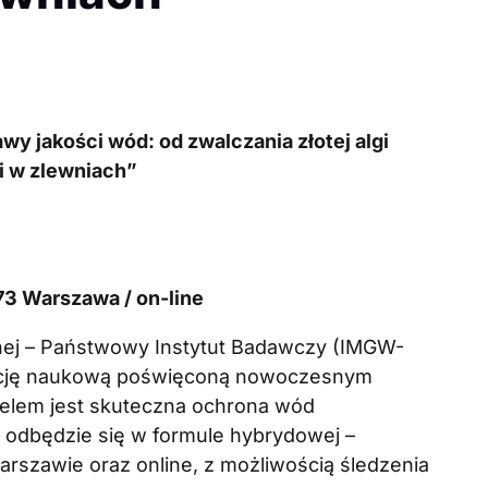
wy jakości wód: od zwalczania złotej algi
ji w zlewniach”
73 Warszawa / on-line
dnej – Państwowy Instytut Badawczy (IMGW-
encję naukową poświęconą nowoczesnym
celem jest skuteczna ochrona wód
 odbędzie się w formule hybrydowej –
rszawie oraz online, z możliwością śledzenia