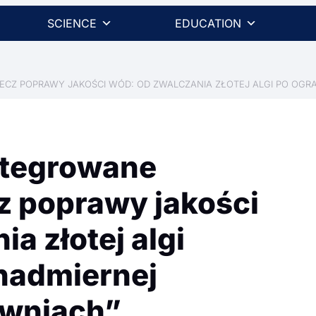
SCIENCE
EDUCATION
ECZ POPRAWY JAKOŚCI WÓD: OD ZWALCZANIA ZŁOTEJ ALGI PO OGRA
ntegrowane
cz poprawy jakości
a złotej algi
 nadmiernej
lewniach”