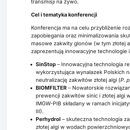
transmisji na żywo.
Cel i tematyka konferencji
Konferencja ma na celu przybliżenie ro
zapobiegania oraz minimalizowania skut
masowe zakwity glonów (w tym złotej algi
zaprezentują innowacyjne technologie i
SinStop
– Innowacyjna technologia r
wykorzystująca wynalazek Polskich 
neutralizację zakwitów złotej algi (
P. 
BIOMFILTER
– Nowatorskie rozwiązan
prewencji zakwitów sinic i złotej alg
IMGW-PIB składany w ramach inicjaty
III).
Perhydrol
– skuteczna technologia za
złotej algi w wodach powierzchniowy