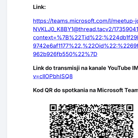
Link:
https://teams.microsoft.com/l/meetup-j
NVKLJ0_K8BY1@thread.tacv2/1735904
context=%7B%22Tid%22:%224db1f29b
9742e6af1177%22,%22Oid%22:%2269f
962b926fb550%22%7D
Link do transmisji na kanale YouTube 
v=cllOPbhISQ8
Kod QR do spotkania na Microsoft Tea