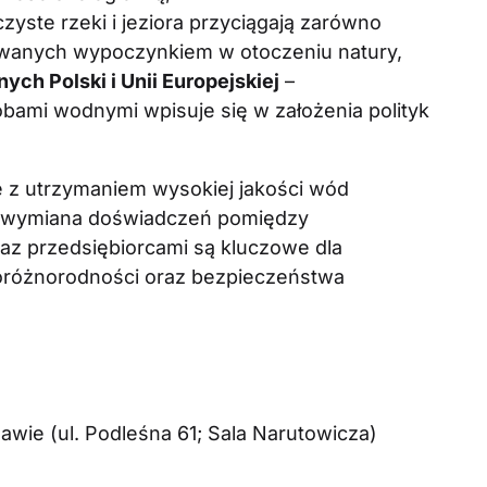
czyste rzeki i jeziora przyciągają zarówno
sowanych wypoczynkiem w otoczeniu natury,
ych Polski i Unii Europejskiej
–
mi wodnymi wpisuje się w założenia polityk
 z utrzymaniem wysokiej jakości wód
i wymiana doświadczeń pomiędzy
raz przedsiębiorcami są kluczowe dla
ioróżnorodności oraz bezpieczeństwa
ie (ul. Podleśna 61; Sala Narutowicza)