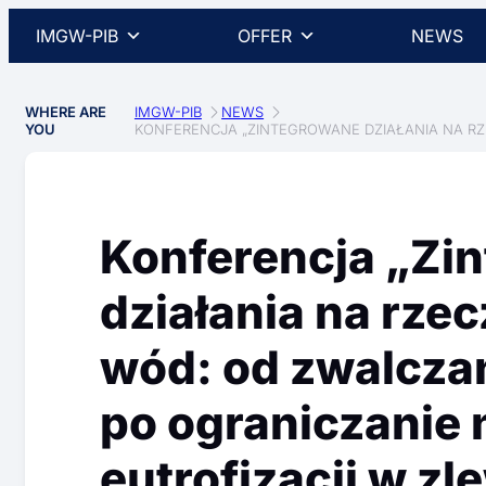
IMGW-PIB
OFFER
NEWS
WHERE ARE
IMGW-PIB
NEWS
YOU
KONFERENCJA „ZINTEGROWANE DZIAŁANIA NA RZ
Konferencja „Zi
działania na rze
wód: od zwalczani
po ograniczanie
eutrofizacji w z