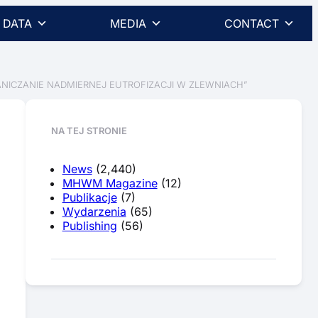
DATA
MEDIA
CONTACT
NICZANIE NADMIERNEJ EUTROFIZACJI W ZLEWNIACH”
NA TEJ STRONIE
News
(2,440)
MHWM Magazine
(12)
Publikacje
(7)
Wydarzenia
(65)
Publishing
(56)