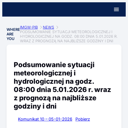
IMGW-PIB
NEWS
WHERE
PODSUMOWANIE SYTUACJI METEOROLOGICZNEJ I
ARE
HYDROLOGICZNEJ NA GODZ. 08:00 DNIA 5.01.2026 R.
YOU
WRAZ Z PROGNOZĄ NA NAJBLIŻSZE GODZINY I DNI
Podsumowanie sytuacji
meteorologicznej i
hydrologicznej na godz.
08:00 dnia 5.01.2026 r. wraz
z prognozą na najbliższe
godziny i dni
Komunikat 10 – 05-01-2026
Pobierz